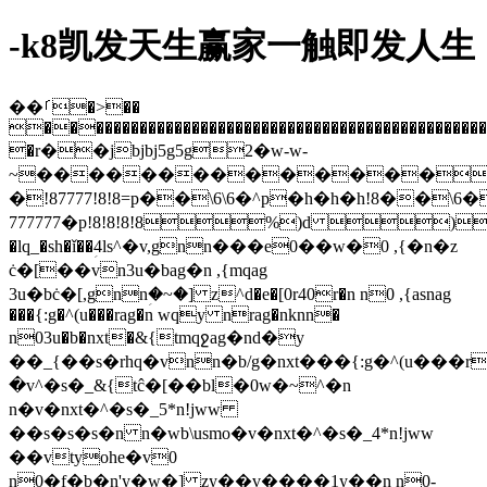
-k8凯发天生赢家一触即发人生
��ࡱ�>��
��������������������������������������������������
�r��jbjbj5g5g2�w-w-
~��������������x4x4x4x4
�!87777!8!8=p��\6\6�^p�h�h�h!8��\6
777777�p!8!8!8!8%)d 
�lq_�sh�ǐ��ؚ4ls^�v,gnn���e0��w�0 ,{�n�z
ċ�[��vn3u�bag�n ,{mqag
3u�bċ�[,gnnؚ�~�] z^d�
e�[0r40r�n n0 ,{asnag
���{:g�^(u���rag�n wqy nrag�nknn�
n03u�b�nxt�&{tmqջag�nd�y
��_{��s�rhq�vnn�b/g�nxt���{:g�^(u���
�v^�s�_&{tĉ�[��bl�0w�~^�n
n�v�nxt�^�s�_5*n!jww
��s�s�s�n n�wb\usmo�v�nxt�^�s�_4*n!jww
��vt
yohe�v0
n0�f�b�n'y�w�] zy��v����1y��n n0-