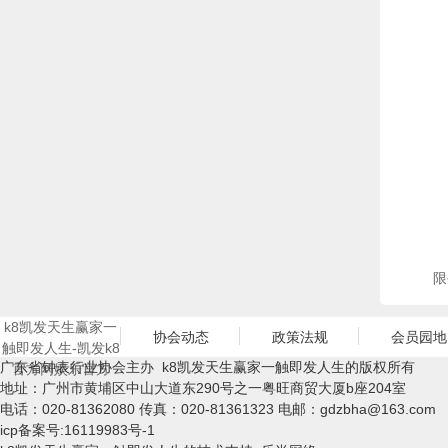
限
k8凯发天生赢家一
协会动态
政策法规
会员园地
触即发人生-凯发k8
广东省钟表行业协会主办 k8凯发天生赢家一触即发人生的版权所有
官方网娱乐官方
地址：广州市黄埔区中山大道东290号之一粤旺商贸大厦b座204室
电话：020-81362080 传真：020-81361323 电邮：
gdzbha@163.com
icp备案号:16119983号-1