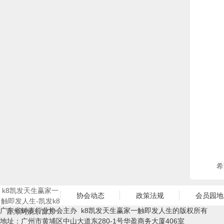
希
k8凯发天生赢家一
协会动态
政策法规
会员园地
触即发人生-凯发k8
广东省钟表行业协会主办 k8凯发天生赢家一触即发人生的版权所有
官方网娱乐官方
地址：广州市黄埔区中山大道东280-1号华盈商务大厦406室