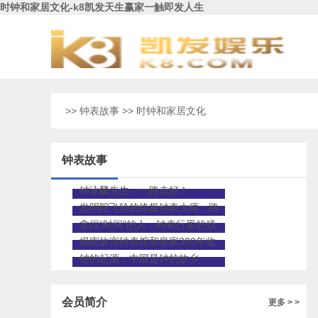
时钟和家居文化-k8凯发天生赢家一触即发人生
>>
钟表故事
>> 时钟和家居文化
钟表故事
钟泳麟先生，一路走好！
发明陀飞轮的终极钟表大师：路
易•宝玑先生
拿捏“时间”的人：钟表行里的残
疾修表师
揭密故宫钟表馆和皇家300年收
藏
钟的起源：中国是钟的故乡
会员简介
更多 > >