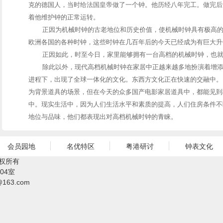
克的德国人，当时给法国皇帝做了一个钟。他历经八年完工。做完后
着他维护钟的正常运转。
正因为机械时钟的古老地位和历史价值，使机械时钟具有极高
欧洲各国的各种时钟，这些时钟在几百年后的今天已经成为有巨大升
正因如此，时至今日，家里能够拥有一台高档的机械时钟，也
除此以外，现代高档机械时钟在家居中正越来越多地扮演着增
进程下，出现了全球一体化的文化。东西方文化正在快速的交融中。
为背景道具的场景，但在今天的众多国产电影家居道具中，都能见到
中。现实生活中，因为人们生活水平和素质的提高，人们住房条件不
地位与品味，他们都表现出对高档机械时钟的青睐。
会员园地
名优特区
粤港研讨
钟表文化
权所有
04室
@163.com