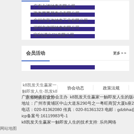
广东永鸿钟表有限公司
珠海罗西尼表业有限公司
广州市富达钟表工业有限公司
深圳市华明钟表有限公司
宝利(进出口)有限公司
会员活动
更多 > >
k8凯发天生赢家一
协会动态
政策法规
触即发人生-凯发k8
广东省钟表行业协会主办 k8凯发天生赢家一触即发人生的版
官方网娱乐官方
地址：广州市黄埔区中山大道东290号之一粤旺商贸大厦b座2
电话：020-81362080 传真：020-81361323 电邮：
gdzbha
icp备案号:16119983号-1
k8凯发天生赢家一触即发人生的技术支持: 乐尚网络
网站地图