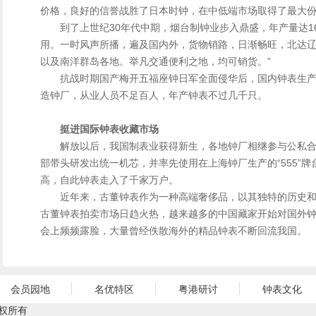
价格，良好的信誉战胜了日本时钟，在中低端市场取得了最大
到了上世纪30年代中期，烟台制钟业步入鼎盛，年产量达1
用。一时风声所播，遍及国内外，货物销路，日渐畅旺，北达
以及南洋群岛各地。举凡交通便利之地，均可销货。”
抗战时期国产梅开五福座钟日军全面侵华后，国内钟表生
造钟厂，从业人员不足百人，年产钟表不过几千只。
挺进国际钟表收藏市场
解放以后，我国制表业获得新生，各地钟厂相继参与公私合
部带头研发出统一机芯，并率先使用在上海钟厂生产的“555”
高，自此钟表走入了千家万户。
近年来，古董钟表作为一种高端奢侈品，以其独特的历史
古董钟表拍卖市场日趋火热，越来越多的中国藏家开始对国外
会上频频露脸，大量曾经佚散海外的精品钟表不断回流我国。
会员园地
名优特区
粤港研讨
钟表文化
权所有