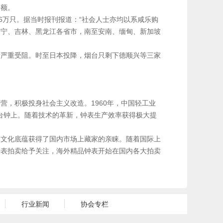
份额。
6万只。据当时报刊报道：“社会人士亦均以系咸乐购
辽宁、吉林、黑龙江各省市，南至安南、缅甸、新加坡
产严重受阻。时至日本投降，烟台只剩下德顺兴等三家
营，积极投身社会主义改造。1960年，中国轻工业
牌台钟上。随着技术的革新，钟表生产效率获得极大提
和文化底蕴获得了国内市场上藏家的亲睐。随着国际上
钟表拍卖给予关注，海外精品钟表开始在国内各大拍卖
行业新闻
协会专栏