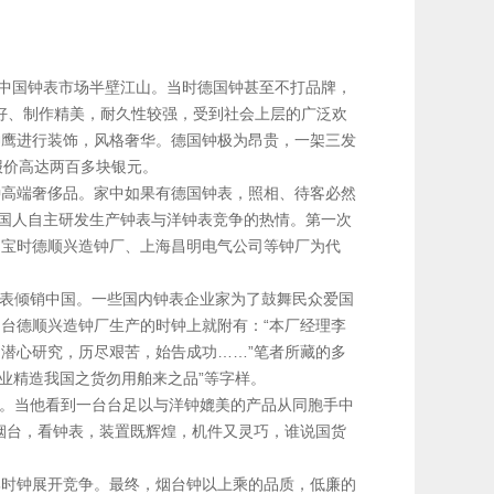
据中国钟表市场半壁江山。当时德国钟甚至不打品牌，
量好、制作精美，耐久性较强，受到社会上层的广泛欢
神鹰进行装饰，风格奢华。德国钟极为昂贵，一架三发
报价高达两百多块银元。
种高端奢侈品。家中如果有德国钟表，照相、待客必然
了国人自主研发生产钟表与洋钟表竞争的热情。第一次
台宝时德顺兴造钟厂、上海昌明电气公司等钟厂为代
钟表倾销中国。一些国内钟表企业家为了鼓舞民众爱国
台德顺兴造钟厂生产的时钟上就附有：“本厂经理李
潜心研究，历尽艰苦，始告成功……”笔者所藏的多
实业精造我国之货勿用舶来之品”等字样。
厂。当他看到一台台足以与洋钟媲美的产品从同胞手中
烟台，看钟表，装置既辉煌，机件又灵巧，谁说国货
牌时钟展开竞争。最终，烟台钟以上乘的品质，低廉的