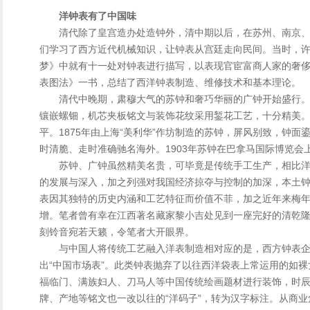
洋钟表有了中国味
清代除了皇宫造办处造钟外，清中期以后，在苏州、南京
们学习了西方近代机械知识，让钟表从宫廷走向民间。当时，
梦》中就有十一处对钟表进行描写，以表现官宦富商人家的奢
表图法》一书，总结了西洋钟表制造、维修技术和基本理论。
清代中晚期，肃穆大气的苏钟和奢巧华丽的广钟开始盛行
镶嵌螺钿，机芯夹板铭文与装饰花纹采用錾花工艺，十分精美
平。1875年由上海“美利华”作坊制造的苏钟，屏风别致，钟
时清脆、走时准确驰名海外。1903年苏钟在巴拿马国际博览会
苏钟、广钟虽然精美名贵，可毕竟是传统手工生产，相比
的发展与深入，加之列强对我国经济掠夺与控制的加深，本土
表因其独特的历史内涵和工艺特征而价值不菲，加之近年来梅
增。笔者曾有幸在江西著名藏家黎小吉处见到一座完好的清乾
刻铃音宛若天籁，令笔者大开眼界。
与中国人将传统工艺融入洋表制造相对应的是，西方钟表
出“中国市场表”。此类钟表抛弃了以往西洋袋表上常运用的如
福临门、满族妇人、刀马人等中国传统绘画题材进行装饰，时
牌、产地等铭文也一改以往的“洋码子”，转为汉字标注。从商