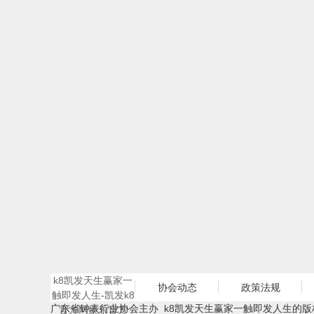
k8凯发天生赢家一
协会动态
政策法规
触即发人生-凯发k8
广东省钟表行业协会主办 k8凯发天生赢家一触即发人生的版
官方网娱乐官方