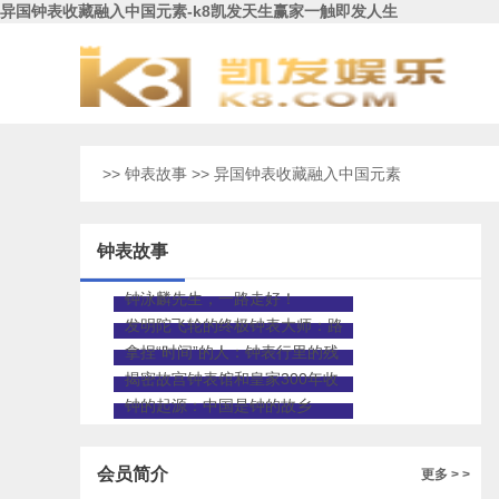
异国钟表收藏融入中国元素-k8凯发天生赢家一触即发人生
>>
钟表故事
>> 异国钟表收藏融入中国元素
钟表故事
钟泳麟先生，一路走好！
发明陀飞轮的终极钟表大师：路
易•宝玑先生
拿捏“时间”的人：钟表行里的残
疾修表师
揭密故宫钟表馆和皇家300年收
藏
钟的起源：中国是钟的故乡
会员简介
更多 > >