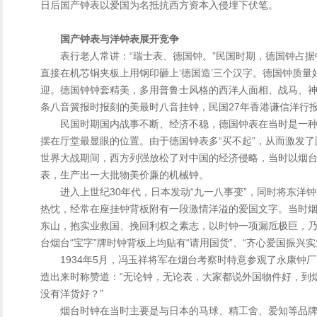
日后国产钟表以爱国为名抵抗西方资本入侵埋下伏笔。
国产钟表与洋钟表展开竞争
表行老人常讲：“瑞士表、德国钟。”民国时期，德国钟占
直接在机芯铜夹板上用钢印砸上‘德国造’三个汉字。德国钟质
迎。德国钟钟套精美，多用普鲁士风格的西洋人面相、战马、
条八音簧报时报刻的美最时八音挂钟，民国27年香港谦信洋行
民国时期国内战事不断、经济不稳，德国钟表在当时是一
摆在厅堂最显眼的位置。由于德国钟表多“买不起”，从而激发
世界大战期间，西方列强放松了对中国的经济侵略，当时以烟
表，生产出一大批物美价廉的机械钟。
进入上世纪30年代，日本发动“九一八事变”，同时将东洋
热忱，经常在座挂钟背板附有一段激情洋溢的爱国文字。当时烟
东山，抱实业救国、挽回利权之素志，以时钟一项漏卮极巨，乃
台烟台“宝字”牌时钟背板上均贴有“请用国货”、“齐心爱国振兴
1934年5月，冯玉祥将军在烟台考察时特意参观了永康钟
造出来时称赞道：“无论钟，无论表，大家都说外国物件好，到
没有洋货好？”
烟台时钟在当时主要是与日本的马球、精工舍、爱知等品