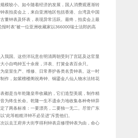
及规模较小。如今随着经济的发展，国人消费观逐渐转
际钟表拍卖会上，来自亚洲地区包括香港、台湾及中国
的古董钟表及怀表，表现异常活跃。最终，拍卖会上最
陀飞轮报时表”被一位亚洲收藏家以366000瑞士法郎的高
传入我国。这些洋玩意在明清两朝受到了宫廷及达官显
计大小自鸣钟五十余座，洋表、打簧金表百余只。
专为皇室生产、维修、日常养护各类名贵钟表。这一时
计制作，如紫檀楼阁祝寿钟、铜鎏金八仙人物水法转花
钟表都是当年乾隆皇帝收藏的，它们造型美观，制作精
谐音为终生长命。乾隆一生不遗余力地收集各种奇钟异
制定了两条标准：一要漂亮，二要独一无二。尽管广东
以“此等粗糙洋钟不必呈进”斥责他们。
多次以去王府井大街亨得利钟表店修理钟表为由，命心