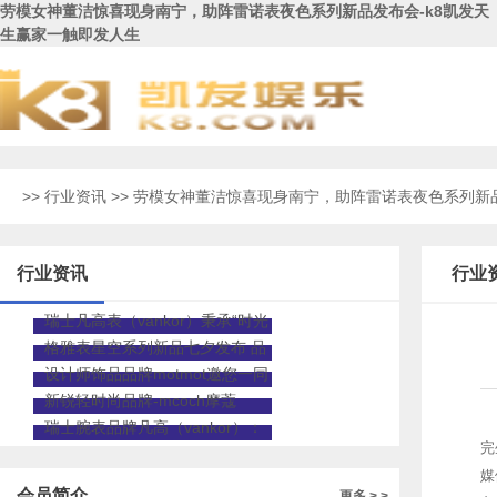
劳模女神董洁惊喜现身南宁，助阵雷诺表夜色系列新品发布会-k8凯发天
生赢家一触即发人生
>>
行业资讯
>> 劳模女神董洁惊喜现身南宁，助阵雷诺表夜色系列新
行业资讯
行业
瑞士凡高表（vankor）秉承“时光
心艺”焕发艺术新生
格雅表星空系列新品七夕发布 品
牌代言人佘诗曼现身助阵
设计师饰品品牌motmot邀您一同
开启腕间时尚盛宴！
新锐轻时尚品牌-mcoch摩蔻
瑞士腕表品牌凡高（vankor）：
完
时光心艺，百年传承
媒
会员简介
更多 > >