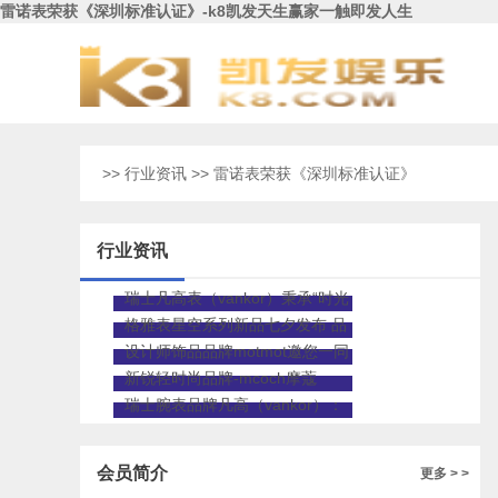
雷诺表荣获《深圳标准认证》-k8凯发天生赢家一触即发人生
>>
行业资讯
>> 雷诺表荣获《深圳标准认证》
行业资讯
瑞士凡高表（vankor）秉承“时光
心艺”焕发艺术新生
格雅表星空系列新品七夕发布 品
牌代言人佘诗曼现身助阵
设计师饰品品牌motmot邀您一同
开启腕间时尚盛宴！
新锐轻时尚品牌-mcoch摩蔻
瑞士腕表品牌凡高（vankor）：
时光心艺，百年传承
会员简介
更多 > >