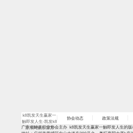
k8凯发天生赢家一
协会动态
政策法规
触即发人生-凯发k8
广东省钟表行业协会主办 k8凯发天生赢家一触即发人生的版
官方网娱乐官方