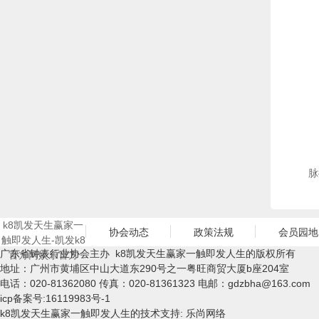
脉
k8凯发天生赢家一
协会动态
政策法规
会员园地
触即发人生-凯发k8
广东省钟表行业协会主办 k8凯发天生赢家一触即发人生的版权所有
官方网娱乐官方
地址：广州市黄埔区中山大道东290号之一粤旺商贸大厦b座204室
电话：020-81362080 传真：020-81361323 电邮：
gdzbha@163.com
icp备案号:16119983号-1
k8凯发天生赢家一触即发人生的技术支持: 乐尚网络