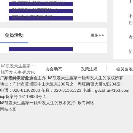
工
广州市富达钟表工业有限公司
5
深圳市华明钟表有限公司
不
宝利(进出口)有限公司
后
不
会员活动
更多 > >
者
据
新
k8凯发天生赢家一
协会动态
政策法规
会员园地
触即发人生-凯发k8
广东省钟表行业协会主办 k8凯发天生赢家一触即发人生的版权所有
官方网娱乐官方
地址：广州市黄埔区中山大道东290号之一粤旺商贸大厦b座204室
电话：020-81362080 传真：020-81361323 电邮：
gdzbha@163.com
icp备案号:16119983号-1
k8凯发天生赢家一触即发人生的技术支持: 乐尚网络
网站地图