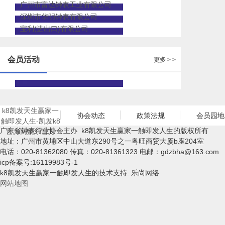
广州市富达钟表工业有限公司
深圳市华明钟表有限公司
宝利(进出口)有限公司
会员活动
更多 > >
k8凯发天生赢家一
协会动态
政策法规
会员园地
触即发人生-凯发k8
广东省钟表行业协会主办 k8凯发天生赢家一触即发人生的版权所有
官方网娱乐官方
地址：广州市黄埔区中山大道东290号之一粤旺商贸大厦b座204室
电话：020-81362080 传真：020-81361323 电邮：
gdzbha@163.com
icp备案号:16119983号-1
k8凯发天生赢家一触即发人生的技术支持: 乐尚网络
网站地图