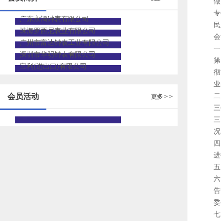
做
专
广东永鸿钟表有限公司
民
珠海罗西尼表业有限公司
会
广州市富达钟表工业有限公司
一
深圳市华明钟表有限公司
第
宝利(进出口)有限公司
彻
业
二
会员活动
更多 > >
三
三
况
四
进
五
六
告
委
七