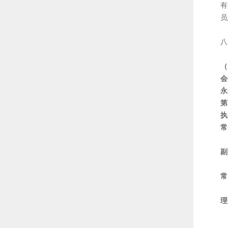
有
员
八
（
会
永
第
执
常
副
陈
常
陈
肖
林