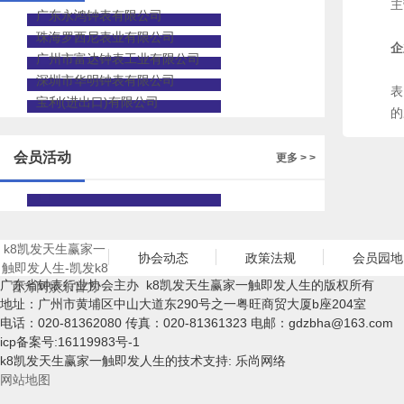
主
广东永鸿钟表有限公司
珠海罗西尼表业有限公司
企
广州市富达钟表工业有限公司
深
深圳市华明钟表有限公司
表
宝利(进出口)有限公司
的
会员活动
更多 > >
k8凯发天生赢家一
协会动态
政策法规
会员园地
触即发人生-凯发k8
广东省钟表行业协会主办 k8凯发天生赢家一触即发人生的版权所有
官方网娱乐官方
地址：广州市黄埔区中山大道东290号之一粤旺商贸大厦b座204室
电话：020-81362080 传真：020-81361323 电邮：
gdzbha@163.com
icp备案号:16119983号-1
k8凯发天生赢家一触即发人生的技术支持: 乐尚网络
网站地图