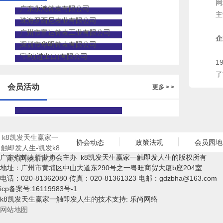
网址
广东永鸿钟表有限公司
主
珠海罗西尼表业有限公司
广州市富达钟表工业有限公司
企
深圳市华明钟表有限公司
广
宝利(进出口)有限公司
1
了
会员活动
更多 > >
k8凯发天生赢家一
协会动态
政策法规
会员园地
触即发人生-凯发k8
广东省钟表行业协会主办 k8凯发天生赢家一触即发人生的版权所有
官方网娱乐官方
地址：广州市黄埔区中山大道东290号之一粤旺商贸大厦b座204室
电话：020-81362080 传真：020-81361323 电邮：
gdzbha@163.com
icp备案号:16119983号-1
k8凯发天生赢家一触即发人生的技术支持: 乐尚网络
网站地图