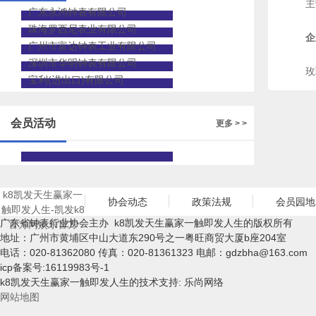
主
广东永鸿钟表有限公司
珠海罗西尼表业有限公司
企
广州市富达钟表工业有限公司
深
深圳市华明钟表有限公司
玫
宝利(进出口)有限公司
会员活动
更多 > >
k8凯发天生赢家一
协会动态
政策法规
会员园地
触即发人生-凯发k8
广东省钟表行业协会主办 k8凯发天生赢家一触即发人生的版权所有
官方网娱乐官方
地址：广州市黄埔区中山大道东290号之一粤旺商贸大厦b座204室
电话：020-81362080 传真：020-81361323 电邮：
gdzbha@163.com
icp备案号:16119983号-1
k8凯发天生赢家一触即发人生的技术支持: 乐尚网络
网站地图