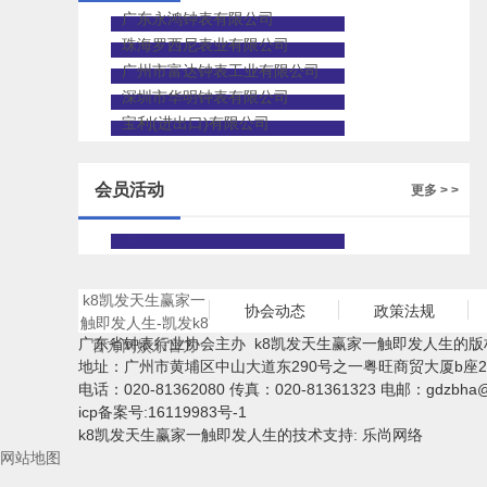
广东永鸿钟表有限公司
珠海罗西尼表业有限公司
广州市富达钟表工业有限公司
深圳市华明钟表有限公司
宝利(进出口)有限公司
会员活动
更多 > >
k8凯发天生赢家一
协会动态
政策法规
触即发人生-凯发k8
广东省钟表行业协会主办 k8凯发天生赢家一触即发人生的版
官方网娱乐官方
地址：广州市黄埔区中山大道东290号之一粤旺商贸大厦b座2
电话：020-81362080 传真：020-81361323 电邮：
gdzbha
icp备案号:16119983号-1
k8凯发天生赢家一触即发人生的技术支持: 乐尚网络
网站地图