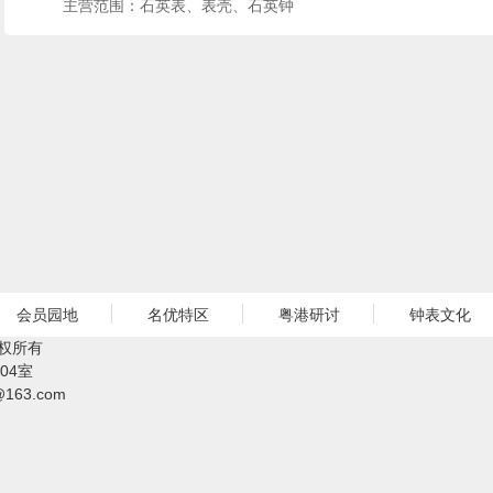
主营范围：石英表、表壳、石英钟
会员园地
名优特区
粤港研讨
钟表文化
权所有
04室
@163.com