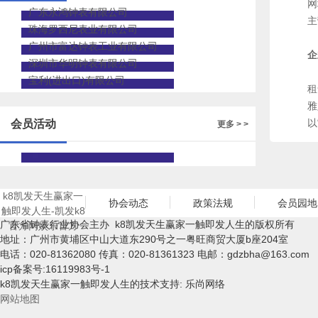
网
广东永鸿钟表有限公司
主
珠海罗西尼表业有限公司
广州市富达钟表工业有限公司
企
深圳市华明钟表有限公司
深
宝利(进出口)有限公司
租
雅
以
会员活动
更多 > >
k8凯发天生赢家一
协会动态
政策法规
会员园地
触即发人生-凯发k8
广东省钟表行业协会主办 k8凯发天生赢家一触即发人生的版权所有
官方网娱乐官方
地址：广州市黄埔区中山大道东290号之一粤旺商贸大厦b座204室
电话：020-81362080 传真：020-81361323 电邮：
gdzbha@163.com
icp备案号:16119983号-1
k8凯发天生赢家一触即发人生的技术支持: 乐尚网络
网站地图