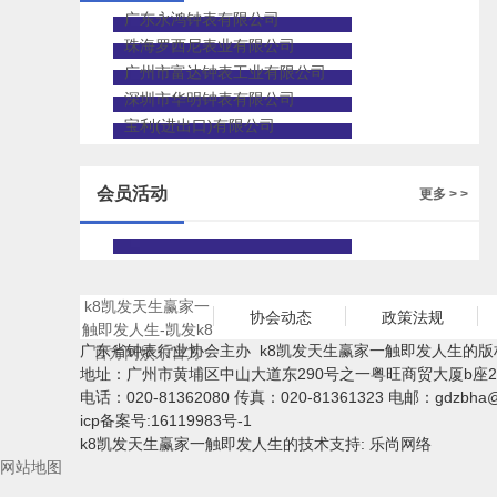
广东永鸿钟表有限公司
珠海罗西尼表业有限公司
广州市富达钟表工业有限公司
深圳市华明钟表有限公司
宝利(进出口)有限公司
会员活动
更多 > >
k8凯发天生赢家一
协会动态
政策法规
触即发人生-凯发k8
广东省钟表行业协会主办 k8凯发天生赢家一触即发人生的版
官方网娱乐官方
地址：广州市黄埔区中山大道东290号之一粤旺商贸大厦b座2
电话：020-81362080 传真：020-81361323 电邮：
gdzbha
icp备案号:16119983号-1
k8凯发天生赢家一触即发人生的技术支持: 乐尚网络
网站地图