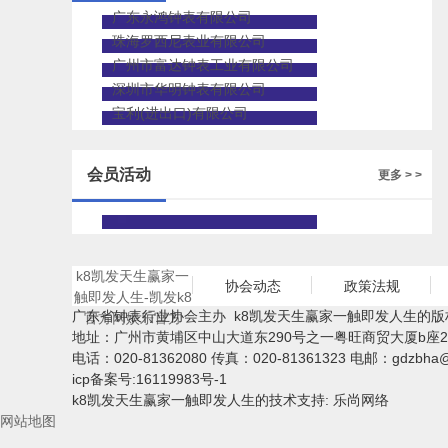
广东永鸿钟表有限公司
珠海罗西尼表业有限公司
广州市富达钟表工业有限公司
深圳市华明钟表有限公司
宝利(进出口)有限公司
会员活动
更多 > >
k8凯发天生赢家一
协会动态
政策法规
触即发人生-凯发k8
广东省钟表行业协会主办 k8凯发天生赢家一触即发人生的版
官方网娱乐官方
地址：广州市黄埔区中山大道东290号之一粤旺商贸大厦b座2
电话：020-81362080 传真：020-81361323 电邮：
gdzbha
icp备案号:16119983号-1
k8凯发天生赢家一触即发人生的技术支持: 乐尚网络
网站地图