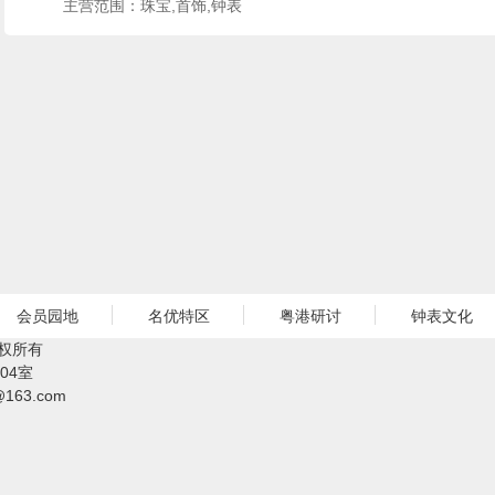
主营范围：珠宝,首饰,钟表
会员园地
名优特区
粤港研讨
钟表文化
权所有
04室
@163.com