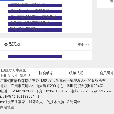
主
广东永鸿钟表有限公司
珠海罗西尼表业有限公司
广州市富达钟表工业有限公司
深圳市华明钟表有限公司
宝利(进出口)有限公司
会员活动
更多 > >
k8凯发天生赢家一
协会动态
政策法规
会员园地
触即发人生-凯发k8
广东省钟表行业协会主办 k8凯发天生赢家一触即发人生的版权所有
官方网娱乐官方
地址：广州市黄埔区中山大道东290号之一粤旺商贸大厦b座204室
电话：020-81362080 传真：020-81361323 电邮：
gdzbha@163.com
icp备案号:16119983号-1
k8凯发天生赢家一触即发人生的技术支持: 乐尚网络
网站地图