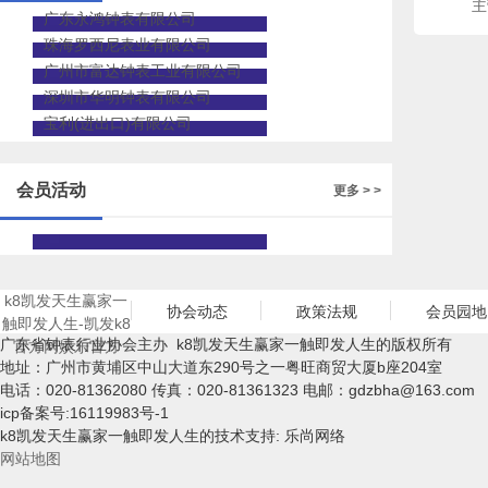
主
广东永鸿钟表有限公司
珠海罗西尼表业有限公司
广州市富达钟表工业有限公司
深圳市华明钟表有限公司
宝利(进出口)有限公司
会员活动
更多 > >
k8凯发天生赢家一
协会动态
政策法规
会员园地
触即发人生-凯发k8
广东省钟表行业协会主办 k8凯发天生赢家一触即发人生的版权所有
官方网娱乐官方
地址：广州市黄埔区中山大道东290号之一粤旺商贸大厦b座204室
电话：020-81362080 传真：020-81361323 电邮：
gdzbha@163.com
icp备案号:16119983号-1
k8凯发天生赢家一触即发人生的技术支持: 乐尚网络
网站地图