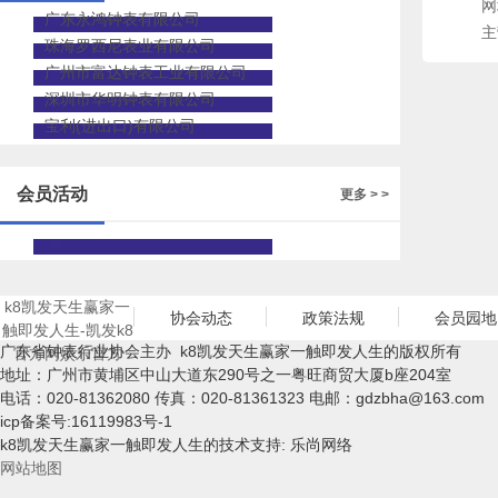
网
广东永鸿钟表有限公司
主
珠海罗西尼表业有限公司
广州市富达钟表工业有限公司
深圳市华明钟表有限公司
宝利(进出口)有限公司
会员活动
更多 > >
k8凯发天生赢家一
协会动态
政策法规
会员园地
触即发人生-凯发k8
广东省钟表行业协会主办 k8凯发天生赢家一触即发人生的版权所有
官方网娱乐官方
地址：广州市黄埔区中山大道东290号之一粤旺商贸大厦b座204室
电话：020-81362080 传真：020-81361323 电邮：
gdzbha@163.com
icp备案号:16119983号-1
k8凯发天生赢家一触即发人生的技术支持: 乐尚网络
网站地图