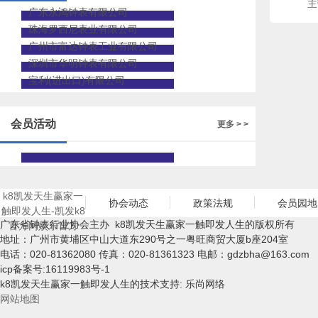
主
广东永鸿钟表有限公司
珠海罗西尼表业有限公司
广州市富达钟表工业有限公司
深圳市华明钟表有限公司
宝利(进出口)有限公司
会员活动
更多 > >
k8凯发天生赢家一
协会动态
政策法规
会员园地
触即发人生-凯发k8
广东省钟表行业协会主办 k8凯发天生赢家一触即发人生的版权所有
官方网娱乐官方
地址：广州市黄埔区中山大道东290号之一粤旺商贸大厦b座204室
电话：020-81362080 传真：020-81361323 电邮：
gdzbha@163.com
icp备案号:16119983号-1
k8凯发天生赢家一触即发人生的技术支持: 乐尚网络
网站地图