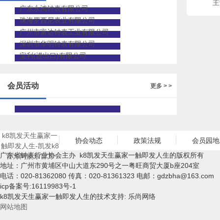
主
广东永鸿钟表有限公司
珠海罗西尼表业有限公司
广州市富达钟表工业有限公司
深圳市华明钟表有限公司
宝利(进出口)有限公司
会员活动
更多 > >
k8凯发天生赢家一
协会动态
政策法规
会员园地
触即发人生-凯发k8
广东省钟表行业协会主办 k8凯发天生赢家一触即发人生的版权所有
官方网娱乐官方
地址：广州市黄埔区中山大道东290号之一粤旺商贸大厦b座204室
电话：020-81362080 传真：020-81361323 电邮：
gdzbha@163.com
icp备案号:16119983号-1
k8凯发天生赢家一触即发人生的技术支持: 乐尚网络
网站地图