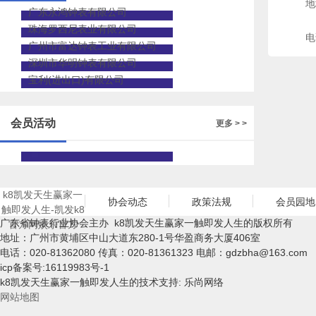
地
广东永鸿钟表有限公司
珠海罗西尼表业有限公司
电
广州市富达钟表工业有限公司
深圳市华明钟表有限公司
宝利(进出口)有限公司
会员活动
更多 > >
k8凯发天生赢家一
协会动态
政策法规
会员园地
触即发人生-凯发k8
广东省钟表行业协会主办 k8凯发天生赢家一触即发人生的版权所有
官方网娱乐官方
地址：广州市黄埔区中山大道东280-1号华盈商务大厦406室
电话：020-81362080 传真：020-81361323 电邮：
gdzbha@163.com
icp备案号:16119983号-1
k8凯发天生赢家一触即发人生的技术支持: 乐尚网络
网站地图