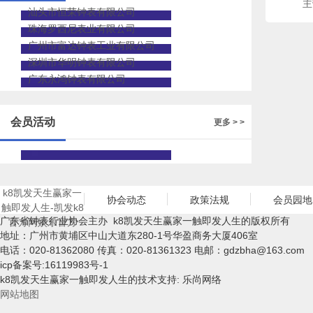
主
汕头市恒荣钟表有限公司
珠海罗西尼表业有限公司
广州市富达钟表工业有限公司
深圳市华明钟表有限公司
广东永鸿钟表有限公司
会员活动
更多 > >
k8凯发天生赢家一
协会动态
政策法规
会员园地
触即发人生-凯发k8
广东省钟表行业协会主办 k8凯发天生赢家一触即发人生的版权所有
官方网娱乐官方
地址：广州市黄埔区中山大道东280-1号华盈商务大厦406室
电话：020-81362080 传真：020-81361323 电邮：
gdzbha@163.com
icp备案号:16119983号-1
k8凯发天生赢家一触即发人生的技术支持: 乐尚网络
网站地图