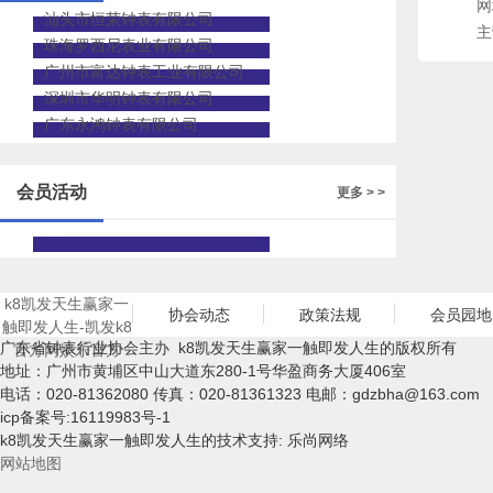
网
汕头市恒荣钟表有限公司
主
珠海罗西尼表业有限公司
广州市富达钟表工业有限公司
深圳市华明钟表有限公司
广东永鸿钟表有限公司
会员活动
更多 > >
k8凯发天生赢家一
协会动态
政策法规
会员园地
触即发人生-凯发k8
广东省钟表行业协会主办 k8凯发天生赢家一触即发人生的版权所有
官方网娱乐官方
地址：广州市黄埔区中山大道东280-1号华盈商务大厦406室
电话：020-81362080 传真：020-81361323 电邮：
gdzbha@163.com
icp备案号:16119983号-1
k8凯发天生赢家一触即发人生的技术支持: 乐尚网络
网站地图