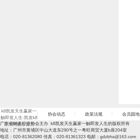
k8凯发天生赢家一
协会动态
政策法规
会员园地
触即发人生-凯发k8
广东省钟表行业协会主办 k8凯发天生赢家一触即发人生的版权所有
官方网娱乐官方
地址：广州市黄埔区中山大道东290号之一粤旺商贸大厦b座204室
电话：020-81362080 传真：020-81361323 电邮：
gdzbha@163.com