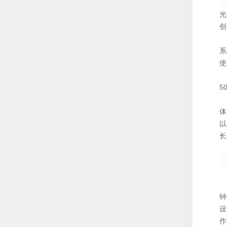
光
创
系
使
使
5
影
体
以
长
钟
钟
设
作