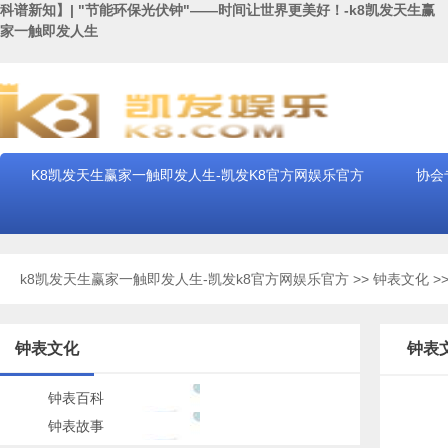
科谱新知】| "节能环保光伏钟"——时间让世界更美好！-k8凯发天生赢
家一触即发人生
K8凯发天生赢家一触即发人生-凯发K8官方网娱乐官方
协会
k8凯发天生赢家一触即发人生-凯发k8官方网娱乐官方
>>
钟表文化
>
钟表文化
钟表
钟表百科
钟表故事