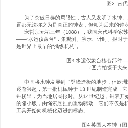
图2 古
为了突破日晷的局限性，古人又发明了水钟、
置都无法称之为是真正的钟表，但却为后来的钟
宋哲宗元祐三年（1088），我国宋代科学家
——“水运仪象台”，集观测、演示、计时、报时
是世界上最早的“擒纵机构”。
图3 水运仪象台核心部件
（图片拍摄于大来
中国将水钟发展到了登峰造极的地步，但欧洲
逐渐兴起，第一批机械钟于 13 世纪制造完成，
钟楼里，为当地居民报时。从14世纪起，钟表开
的缩小版，由绳索悬挂的重物驱动，它们不仅是
工具开始向机械化迈进的标志。
图4 英国大本钟（