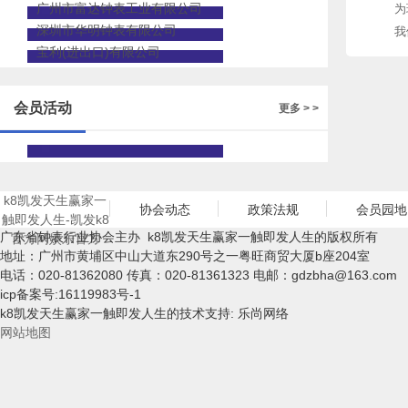
广州市富达钟表工业有限公司
为
深圳市华明钟表有限公司
我
宝利(进出口)有限公司
会员活动
更多 > >
k8凯发天生赢家一
协会动态
政策法规
会员园地
触即发人生-凯发k8
广东省钟表行业协会主办 k8凯发天生赢家一触即发人生的版权所有
官方网娱乐官方
地址：广州市黄埔区中山大道东290号之一粤旺商贸大厦b座204室
电话：020-81362080 传真：020-81361323 电邮：
gdzbha@163.com
icp备案号:16119983号-1
k8凯发天生赢家一触即发人生的技术支持: 乐尚网络
网站地图