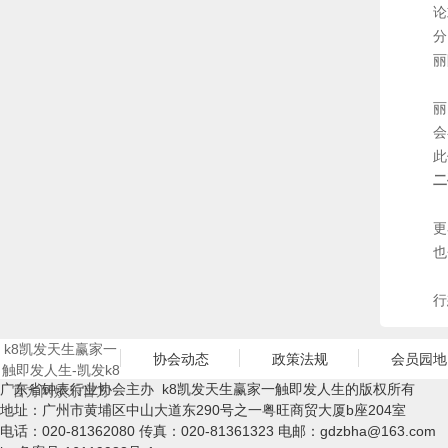
论
分
丽
另
丽
会
此
二
特
更
也
二
行
k8凯发天生赢家一
协会动态
政策法规
会员园地
触即发人生-凯发k8
广东省钟表行业协会主办 k8凯发天生赢家一触即发人生的版权所有
官方网娱乐官方
地址：广州市黄埔区中山大道东290号之一粤旺商贸大厦b座204室
电话：020-81362080 传真：020-81361323 电邮：
gdzbha@163.com