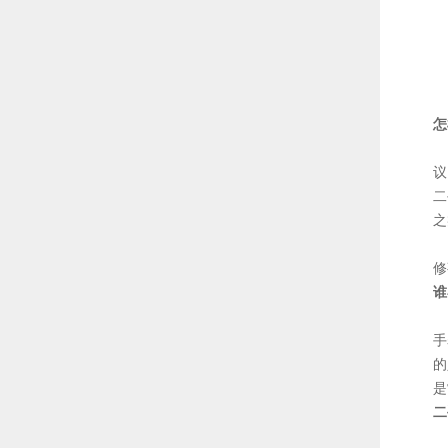
怎
对
议
二
之
鉴
修
谁
购
手
的
是
二
既