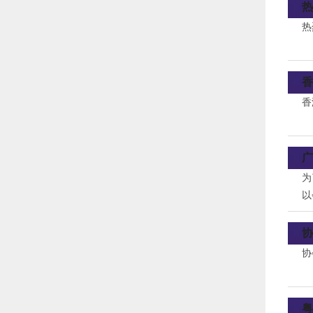
热
热
香
香
广
为
以
协
协
粤