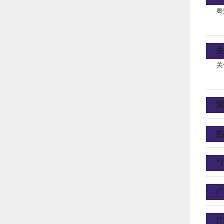
粤
关
关
深
热
“
广
广