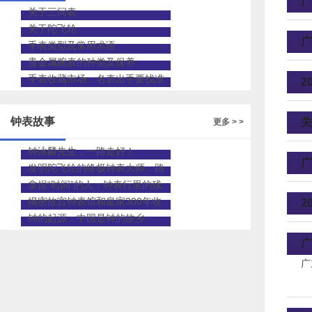
广
关于三问表
关于陀飞轮
广
手表类型及常用术语
贵金属腕表的种类及保养
手表收藏市场：名表出手要找准
2
渠道
钟表故事
关
更多 > >
钟泳麟先生，一路走好！
广
发明陀飞轮的终极钟表大师：路
易•宝玑先生
拿捏“时间”的人：钟表行里的残
疾修表师
揭密故宫钟表馆和皇家300年收
2
藏
钟的起源：中国是钟的故乡
广
广