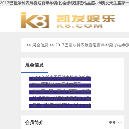
2017巴塞尔钟表展喜迎百年华诞 协会参观团莅临品鉴-k8凯发天生赢家
>>
展会信息
>> 2017巴塞尔钟表展喜迎百年华诞 协会
展会信息
2019年越南国际钟表博览会盛大
开幕 协会组团赴越南参观考察
第36届香港钟表展盛大开幕
第28届中国（深圳）国际钟表展
开幕
2017巴塞尔钟表展喜迎百年华诞
协会参观团莅临品鉴
第二届“钟表与奇迹”伯爵 (piaget)
altiplano 900p高级珠宝腕表
会员简介
更多 > >