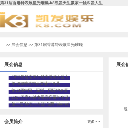
第31届香港钟表展星光璀璨-k8凯发天生赢家一触即发人生
>>
展会信息
>> 第31届香港钟表展星光璀璨
展会信息
展会
2019年越南国际钟表博览会盛大
开幕 协会组团赴越南参观考察
第36届香港钟表展盛大开幕
第28届中国（深圳）国际钟表展
开幕
2017巴塞尔钟表展喜迎百年华诞
协会参观团莅临品鉴
第二届“钟表与奇迹”伯爵 (piaget)
逾
altiplano 900p高级珠宝腕表
会员简介
更多 > >