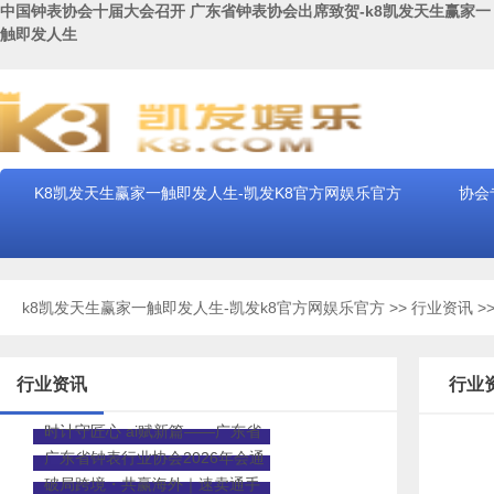
中国钟表协会十届大会召开 广东省钟表协会出席致贺-k8凯发天生赢家一
触即发人生
K8凯发天生赢家一触即发人生-凯发K8官方网娱乐官方
协会
k8凯发天生赢家一触即发人生-凯发k8官方网娱乐官方
>>
行业资讯
>
行业资讯
行业
时计守匠心 ai赋新篇——广东省
钟表行业协会2026年会员大会暨
广东省钟表行业协会2026年会通
行业发展交流会圆满落幕
知
破局跨境・共赢海外｜速卖通手