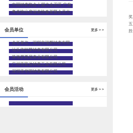
表类目招商会（广州站）
中国钟表协会十届大会召开 广东
省钟表协会出席致贺
粤表协出席深表协春茗暨会员大
奖
会 共促粤深钟表协同发展
五
会员单位
更多 > >
胜
会长单位：深圳市瑞辉钟表有限
公司
汕头市恒荣钟表有限公司
珠海罗西尼表业有限公司
广州市富达钟表工业有限公司
深圳市华明钟表有限公司
会员活动
更多 > >