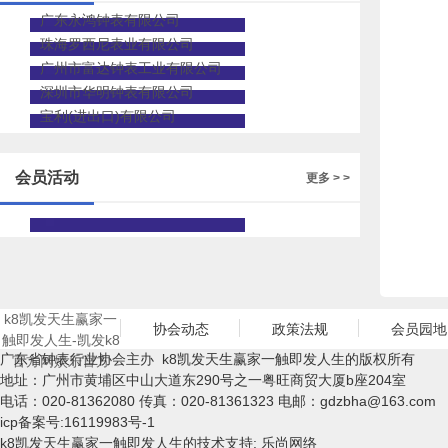
广东永鸿钟表有限公司
珠海罗西尼表业有限公司
广州市富达钟表工业有限公司
深圳市华明钟表有限公司
宝利(进出口)有限公司
会员活动
更多 > >
k8凯发天生赢家一
协会动态
政策法规
会员园地
触即发人生-凯发k8
广东省钟表行业协会主办 k8凯发天生赢家一触即发人生的版权所有
官方网娱乐官方
地址：广州市黄埔区中山大道东290号之一粤旺商贸大厦b座204室
电话：020-81362080 传真：020-81361323 电邮：
gdzbha@163.com
icp备案号:16119983号-1
k8凯发天生赢家一触即发人生的技术支持: 乐尚网络