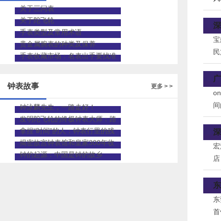
关于三问表
拥
关于陀飞轮
深
手表类型及常用术语
宝
贵金属腕表的种类及保养
民
手表收藏市场：名表出手要找准
市
渠道
广
钟表故事
更多 > >
o
间
钟泳麟先生，一路走好！
说
发明陀飞轮的终极钟表大师：路
易•宝玑先生
拿捏“时间”的人：钟表行里的残
深
疾修表师
揭密故宫钟表馆和皇家300年收
宏
藏
钟的起源：中国是钟的故乡
店
力
东
东
首