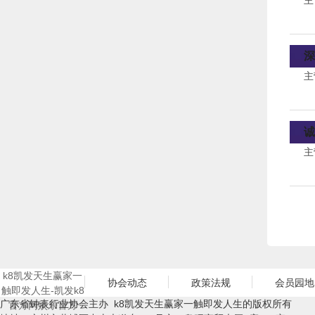
主
深
主
诚
主
k8凯发天生赢家一
协会动态
政策法规
会员园地
触即发人生-凯发k8
广东省钟表行业协会主办 k8凯发天生赢家一触即发人生的版权所有
官方网娱乐官方