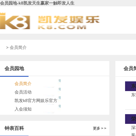
会员园地-k8凯发天生赢家一触即发人生
> 会员简介
会员园地
会员
会员简介
东
会员活动
东
凯发k8官方网娱乐官方
的公告
入会须知
荣
深
钟表百科
更多 > >
风