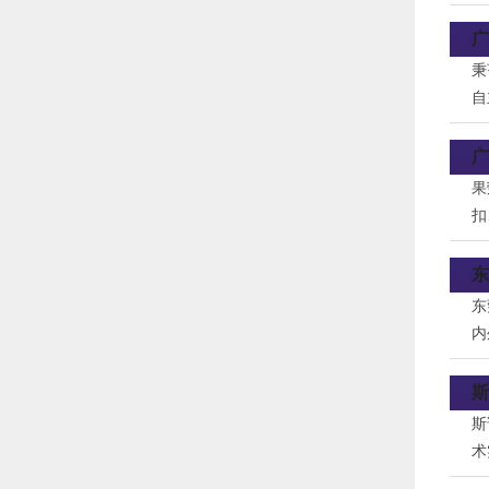
广
秉
自
精
不
广
果
扣
所
东
东
内
斯
斯
术
国