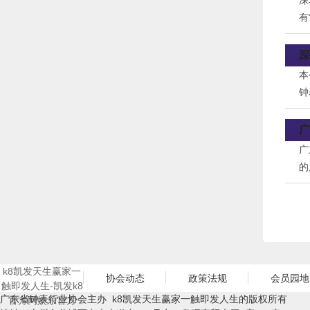
深
有
业
深
本
钟
广
广
的质
个
的
k8凯发天生赢家一
协会动态
政策法规
会员园地
触即发人生-凯发k8
广东省钟表行业协会主办 k8凯发天生赢家一触即发人生的版权所有
官方网娱乐官方