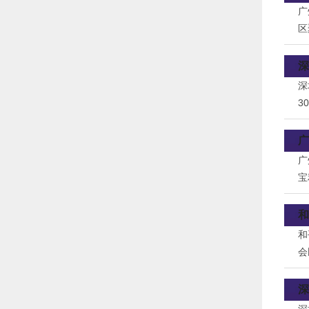
广
区
的
深
深
3
及
镀
广
广
宝
和
和
会
区
深