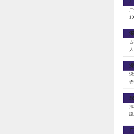
广
广
1
了
深
古
人
周
深
深
玫
深
深
建
努
广