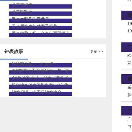
关于三问表
业
关于陀飞轮
创
深
手表类型及常用术语
1
贵金属腕表的种类及保养
1
手表收藏市场：名表出手要找准
立
渠道
钟
广
钟表故事
更多 > >
欧
宗
钟泳麟先生，一路走好！
的
发明陀飞轮的终极钟表大师：路
易•宝玑先生
拿捏“时间”的人：钟表行里的残
威
疾修表师
揭密故宫钟表馆和皇家300年收
威
藏
钟的起源：中国是钟的故乡
多
亿
广
广
自