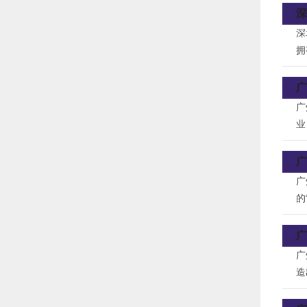
深
深
拥
计
量
广
广
业
施
日
广
广
的
益
臣
广
广
造
械
费