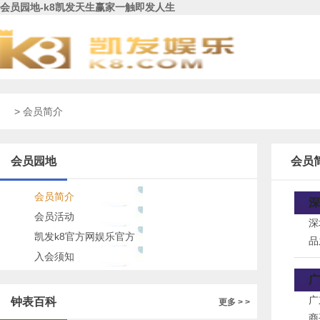
会员园地-k8凯发天生赢家一触即发人生
> 会员简介
会员园地
会员
会员简介
深
会员活动
深
凯发k8官方网娱乐官方
品
的公告
入会须知
与
广
广
钟表百科
更多 > >
商