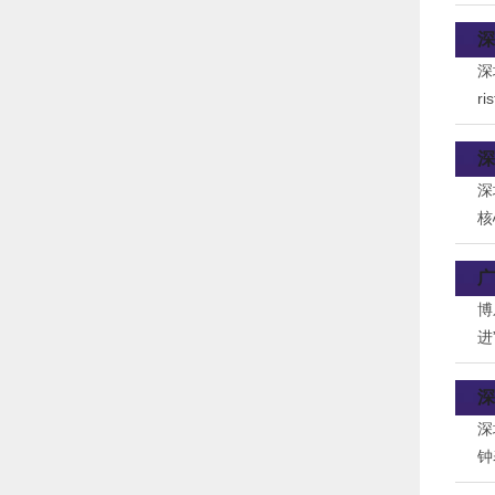
生
深
深
r
个
深
深
核
过
系
广
博
进
格
深
深
钟
理