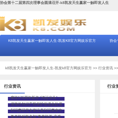
协会第十二届第四次理事会圆满召开-k8凯发天生赢家一触即发人生
K8凯发天生赢家一触即发人生-凯发K8官方网娱乐官方
协会
k8凯发天生赢家一触即发人生-凯发k8官方网娱乐官方
>>
行业资讯
>
行业资讯
行业
摩纹175周年新作 “鸿运当头”：
日历焕形，打破常规美学
省海外知识产权保护促进会赴省
表协调研 共商海外知识产权护航
利玛窦研究专家沿着利玛窦来中
大计
国的足迹到肇庆研学
粤表协积极参加“粤商协荟·高质