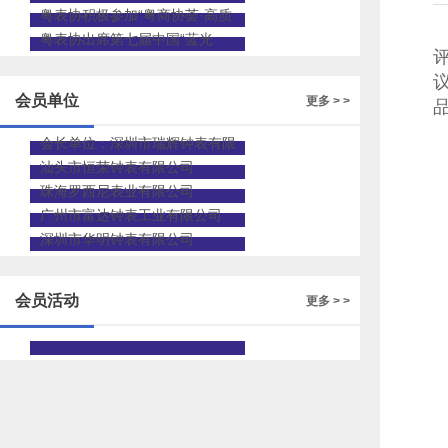
大计
国的足迹到肇庆研学
粤表协积极参加“粤商协荟·高质
量发展”能力提升培训班
粤表协出席第七届中国“蓝光
杯”钟表设计大赛复评与终审会议
会员单位
更多 > >
会长单位：深圳市瑞辉钟表有限
公司
汕头市恒荣钟表有限公司
珠海罗西尼表业有限公司
广州市富达钟表工业有限公司
深圳市华明钟表有限公司
会员活动
更多 > >