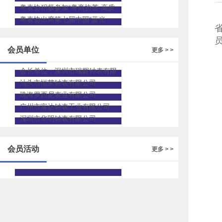
大计
国的足迹到肇庆研学
粤表协积极参加“粤商协荟·高质
量发展”能力提升培训班
粤表协出席第七届中国“蓝光
杯”钟表设计大赛复评与终审会议
会员单位
更多 > >
会长单位：深圳市瑞辉钟表有限
公司
汕头市恒荣钟表有限公司
珠海罗西尼表业有限公司
广州市富达钟表工业有限公司
深圳市华明钟表有限公司
会员活动
更多 > >