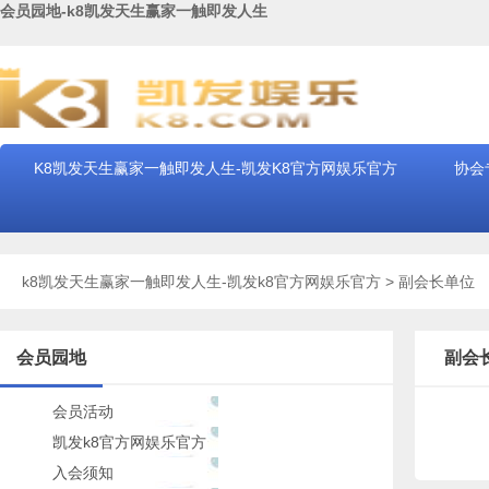
会员园地-k8凯发天生赢家一触即发人生
K8凯发天生赢家一触即发人生-凯发K8官方网娱乐官方
协会
k8凯发天生赢家一触即发人生-凯发k8官方网娱乐官方
> 副会长单位
会员园地
副会
会员活动
凯发k8官方网娱乐官方
的公告
入会须知